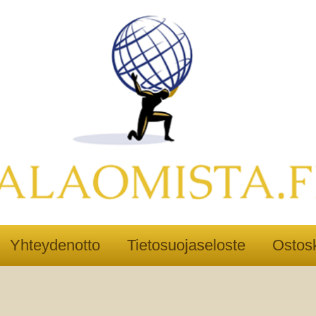
Yhteydenotto
Tietosuojaseloste
Ostosk