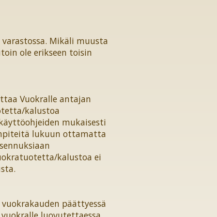
 varastossa. Mikäli muusta
oin ole erikseen toisin
ttaa Vuokralle antajan
otetta/kalustoa
a käyttöohjeiden mukaisesti
enpiteitä lukuun ottamatta
 asennuksiaan
okratuotetta/kalustoa ei
sta.
ti vuokrakauden päättyessä
 vuokralle luovutettaessa.