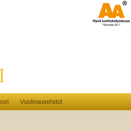
ori
Vuokrausehdot