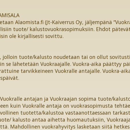
TAMISALA
taan Alaomista.fi (Jt-Kaiverrus Oy, jäljempänä “Vuokra
älisiin tuote/ kalustovuokrasopimuksiin. Ehdot pätevät
in ole kirjallisesti sovittu.
 jolloin tuote/kalusto noudetaan tai on ollut sovitust
oin se lähetetään Vuokraajalle. Vuokra-aika päättyy pä
attuine tarvikkeineen Vuokralle antajalle. Vuokra-aik
späivät.
okralle antajan ja Vuokraajan sopima tuote/kalusto s
ineen kuin Vuokralle antaja on vuokrasopimusta tehtäess
elvollinen tuotetta/kalustoa vastaanottaessaan tark
uote/ kalusto antaa aihetta huomautuksiin, Vuokraaja
ttä. Mahdollinen vuokrahyvitys lasketaan siitä hetkest