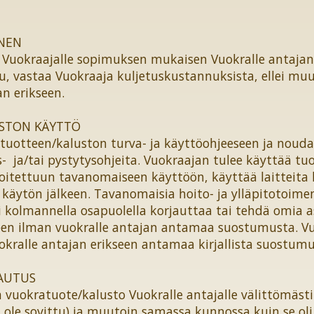
NEN
 Vuokraajalle sopimuksen mukaisen Vuokralle antajan
u, vastaa Vuokraaja kuljetuskustannuksista, ellei muut
an erikseen.
STON KÄYTTÖ
tuotteen/kaluston turva- ja käyttöohjeeseen ja nouda
 ja/tai pystytysohjeita. Vuokraajan tulee käyttää tu
arkoitettuun tavanomaiseen käyttöön, käyttää laitteit
 käytön jälkeen. Tavanomaisia hoito- ja ylläpitotoim
ai kolmannella osapuolella korjauttaa tai tehdä omia
en ilman vuokralle antajan antamaa suostumusta. Vu
kralle antajan erikseen antamaa kirjallista suostumu
AUTUS
 vuokratuote/kalusto Vuokralle antajalle välittömäs
 ole sovittu) ja muutoin samassa kunnossa kuin se oli