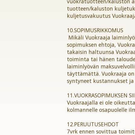
vuokratuotteen/kaluston a
tuotteen/kaluston kuljetuk
kuljetusvakuutus Vuokraaj
10.SOPIMUSRIKKOMUS
Mikäli Vuokraaja laiminly
sopimuksen ehtoja, Vuokral
takaisin haltuunsa Vuokraa
toiminta tai hänen taloudel
laiminlyövän maksuvelvolli
täyttämättä. Vuokraaja on
syntyneet kustannukset ja
11.VUOKRASOPIMUKSEN SI
Vuokraajalla ei ole oikeut
kolmannelle osapuolelle il
12.PERUUTUSEHDOT
7vrk ennen sovittua toimi