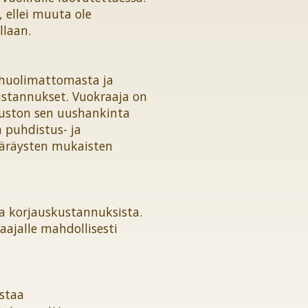
 ellei muuta ole
llaan.
 huolimattomasta ja
kustannukset. Vuokraaja on
luston sen uushankinta
 puhdistus- ja
ääräysten mukaisten
a korjauskustannuksista.
aajalle mahdollisesti
astaa