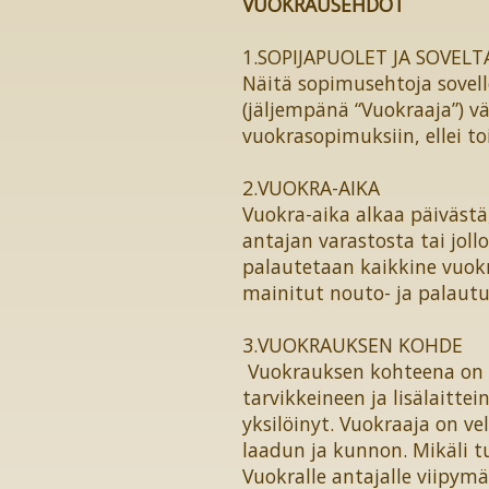
VUOKRAUSEHDOT
1.SOPIJAPUOLET JA SOVEL
Näitä sopimusehtoja sovelle
(jäljempänä “Vuokraaja”) v
vuokrasopimuksiin, ellei tois
2.VUOKRA-AIKA
Vuokra-aika alkaa päivästä,
antajan varastosta tai joll
palautetaan kaikkine vuokr
mainitut nouto- ja palautu
3.VUOKRAUKSEN KOHDE
Vuokrauksen kohteena on Vu
tarvikkeineen ja lisälaitte
yksilöinyt. Vuokraaja on v
laadun ja kunnon. Mikäli t
Vuokralle antajalle viipymä