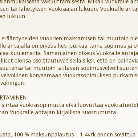
sianmukaisesta vakuuttamisesta. Mikäli Vuokralle ant
sen tai lähetyksen Vuokraajan lukuun, Vuokralle antaj
an lukuun.
ö erääntyneiden vuokrien maksamisen tai muutoin ole
le antajalla on oikeus heti purkaa tämä sopimus ja 
jaa kuulematta. Samanlainen oikeus Vuokralle antajal
liset olonsa osoittautuvat sellaisiksi, että on painavi
suutensa tai muutoin jättävän sopimusvelvollisuutens
 velvollinen korvaamaan vuokrasopimuksen purkamises
 vahingon.
IRTÄMINEN
ta siirtää vuokrasopimusta eikä luovuttaa vuokratuote
man Vuokralle antajan kirjallista suostumusta.
tusta, 100 % maksunpalautus . 1-4vrk ennen sovittua