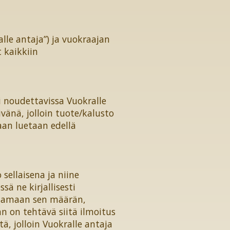
lle antaja”) ja vuokraajan
 kaikkiin
i noudettavissa Vuokralle
ivänä, jolloin tuote/kalusto
aan luetaan edellä
ellaisena ja niine
ä ne kirjallisesti
astamaan sen määrän,
n on tehtävä siitä ilmoitus
ä, jolloin Vuokralle antaja