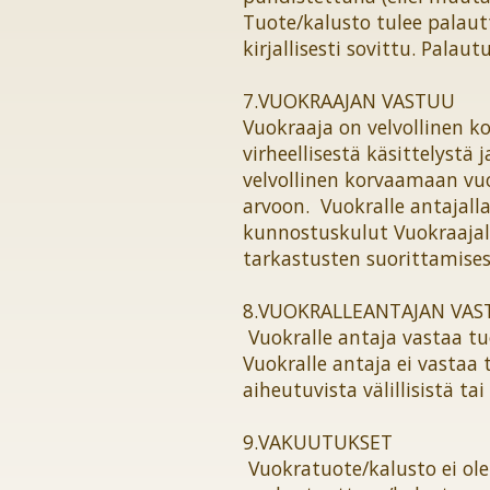
Tuote/kalusto tulee palaut
kirjallisesti sovittu. Pala
7.VUOKRAAJAN VASTUU
Vuokraaja on velvollinen 
virheellisestä käsittelystä
velvollinen korvaamaan vu
arvoon. Vuokralle antajall
kunnostuskulut Vuokraajal
tarkastusten suorittamisest
8.VUOKRALLEANTAJAN VA
Vuokralle antaja vastaa t
Vuokralle antaja ei vastaa
aiheutuvista välillisistä ta
9.VAKUUTUKSET
Vuokratuote/kalusto ei ole