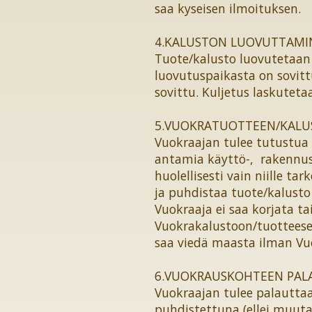
saa kyseisen ilmoituksen.
4.KALUSTON LUOVUTTAMI
Tuote/kalusto luovutetaan
luovutuspaikasta on sovitt
sovittu. Kuljetus laskuteta
5.VUOKRATUOTTEEN/KALU
Vuokraajan tulee tutustua 
antamia käyttö-, rakennus-
huolellisesti vain niille t
ja puhdistaa tuote/kalusto
Vuokraaja ei saa korjata t
Vuokrakalustoon/tuotteese
saa viedä maasta ilman Vuo
6.VUOKRAUSKOHTEEN PAL
Vuokraajan tulee palauttaa
puhdistettuna (ellei muuta