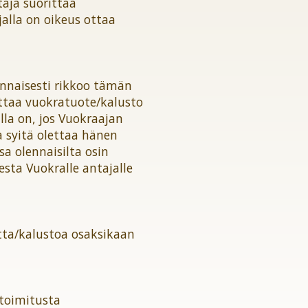
aja suorittaa
alla on oikeus ottaa
nnaisesti rikkoo tämän
ottaa vuokratuote/kalusto
la on, jos Vuokraajan
a syitä olettaa hänen
a olennaisilta osin
ta Vuokralle antajalle
tta/kalustoa osaksikaan
 toimitusta