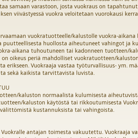
taa samaan varastoon, josta vuokraus on tapahtunut,
utuksen viivästyessä vuokra veloitetaan vuorokausi kerra
korvaamaan vuokratuotteelle/kalustolle vuokra-aikana
 ja puutteellisesta huollosta aiheutuneet vahingot ja 
okra-aikana tuhoutuneen tai kadonneen tuotteen/ka
a on oikeus periä mahdolliset vuokratuotteen/kaluston
ta erikseen. Vuokraaja vastaa työturvallisuus- ym. m
a sekä kaikista tarvittavista luvista.
STUU
uotteen/kaluston normaalista kulumisesta aiheutuvist
 tuotteen/kaluston käytöstä tai rikkoutumisesta Vuokr
i välittömistä kustannuksista tai vahingoista.
 Vuokralle antajan toimesta vakuutettu. Vuokraaja v